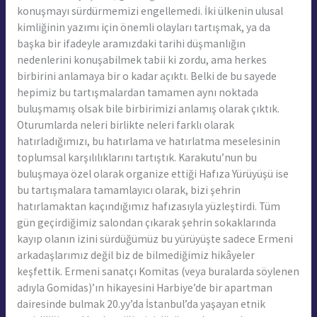
konuşmayı sürdürmemizi engellemedi. İki ülkenin ulusal
kimliğinin yazımı için önemli olayları tartışmak, ya da
başka bir ifadeyle aramızdaki tarihi düşmanlığın
nedenlerini konuşabilmek tabii ki zordu, ama herkes
birbirini anlamaya bir o kadar açıktı. Belki de bu sayede
hepimiz bu tartışmalardan tamamen aynı noktada
buluşmamış olsak bile birbirimizi anlamış olarak çıktık.
Oturumlarda neleri birlikte neleri farklı olarak
hatırladığımızı, bu hatırlama ve hatırlatma meselesinin
toplumsal karşılılıklarını tartıştık. Karakutu’nun bu
buluşmaya özel olarak organize ettiği Hafıza Yürüyüşü ise
bu tartışmalara tamamlayıcı olarak, bizi şehrin
hatırlamaktan kaçındığımız hafızasıyla yüzleştirdi. Tüm
gün geçirdiğimiz salondan çıkarak şehrin sokaklarında
kayıp olanın izini sürdüğümüz bu yürüyüşte sadece Ermeni
arkadaşlarımız değil biz de bilmediğimiz hikâyeler
keşfettik. Ermeni sanatçı Komitas (veya buralarda söylenen
adıyla Gomidas)’ın hikayesini Harbiye’de bir apartman
dairesinde bulmak 20.yy’da İstanbul’da yaşayan etnik