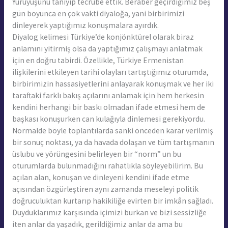
Yürüyüşünü tanıyıp tecrübe ettik. Beraber geçirdiğimiz beş
gün boyunca en çok vakti diyaloğa, yani birbirimizi
dinleyerek yaptığımız konuşmalara ayırdık.
Diyalog kelimesi Türkiye’de konjönktürel olarak biraz
anlamını yitirmiş olsa da yaptığımız çalışmayı anlatmak
için en doğru tabirdi. Özellikle, Türkiye Ermenistan
ilişkilerini etkileyen tarihi olayları tartıştığımız oturumda,
birbirimizin hassasiyetlerini anlayarak konuşmak ve her iki
taraftaki farklı bakış açılarını anlamak için hem herkesin
kendini herhangi bir baskı olmadan ifade etmesi hem de
başkası konuşurken can kulağıyla dinlemesi gerekiyordu.
Normalde böyle toplantılarda sanki önceden karar verilmiş
bir sonuç noktası, ya da havada dolaşan ve tüm tartışmanın
üslubu ve yörüngesini belirleyen bir “norm” un bu
oturumlarda bulunmadığını rahatlıkla söyleyebilirim. Bu
açılan alan, konuşan ve dinleyeni kendini ifade etme
açısından özgürleştiren aynı zamanda meseleyi politik
doğruculuktan kurtarıp hakikiliğe evirten bir imkân sağladı.
Duyduklarımız karşısında içimizi burkan ve bizi sessizliğe
iten anlar da yaşadık, gerildiğimiz anlar da ama bu