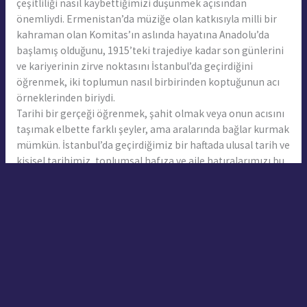
çeşitliliği nasıl kaybettiğimizi düşünmek açısından
önemliydi. Ermenistan’da müziğe olan katkısıyla milli bir
kahraman olan Komitas’ın aslında hayatına Anadolu’da
başlamış olduğunu, 1915’teki trajediye kadar son günlerini
ve kariyerinin zirve noktasını İstanbul’da geçirdiğini
öğrenmek, iki toplumun nasıl birbirinden koptuğunun acı
örneklerinden biriydi.
Tarihi bir gerçeği öğrenmek, şahit olmak veya onun acısını
taşımak elbette farklı şeyler, ama aralarında bağlar kurmak
mümkün. İstanbul’da geçirdiğimiz bir haftada ulusal tarih ve
kişisel tarihimiz, toplumsal hafıza ve aile hatıralarımızı bu
açıdan yeniden düşündük. Komitas’ın hikayesi tarihi nasıl
öğrendiğimizi, arkadaşlarımızın anlattığı 1915 hatıraları ise
aile ve toplumsal hafıza ilişkisinin önemini anlamamızı
sağladı. Projenin son günü yaptığımız eski Agos ofisini
ziyaretimiz ise, projenin tüm katılımcılarının yaşarken
şahit olduğu Hrant Dink’in öldürülüşü üzerinden aslında
ortak acılarda buluşabileceğimizi gösterdi.
Bu zaman zarfında iki ülkenin sadece tarih bilimi ya da
politik zeminde konuştuğumuz meselelerini insani ve