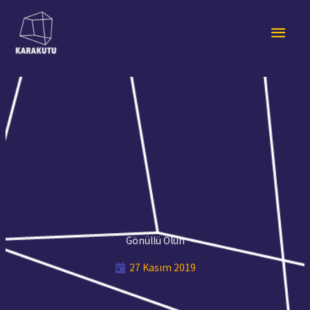
İçeriğe
Ana
atla
men
Gönüllü Olun
27 Kasım 2019