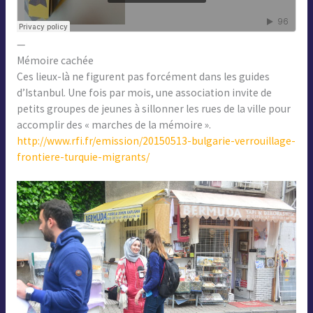
—
Mémoire cachée
Ces lieux-là ne figurent pas forcément dans les guides
d’Istanbul. Une fois par mois, une association invite de
petits groupes de jeunes à sillonner les rues de la ville pour
accomplir des « marches de la mémoire ».
http://www.rfi.fr/emission/20150513-bulgarie-verrouillage-
frontiere-turquie-migrants/