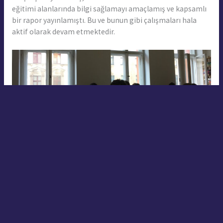
eğitimi alanlarında bilgi sağlamayı amaçlamış ve kapsamlı
bir rapor yayınlamıştı. Bu ve bunun gibi çalışmaları hala
aktif olarak devam etmektedir.
Sonuncu projemizde ise herkes grup arkadaşlarına ve
konusuna kendisi karar veriyordu. Şehir bizim sahamızdı ve
ulusal tarih, toplumsal hafıza gibi konularda projeler
seçerek, bunlar üzerinde çalışmamız gerekiyordu. Biz grup
olarak, bir bağımsızlık anıtı olan East Side Gallery’i ve buna
bağlı olarak, bu duvarın sebep olduğu tüm acıları ve
travmaları içinde barındıran Berlin Wall Memorial’ı seçtik.