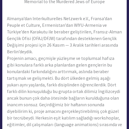
Memorial to the Murdered Jews of Europe
Almanya’dan Interkulturelles Netzwerk e.V., Fransa’dan
Peuple et Culture, Ermenistan’dan WIYU-Armenia ve
Türkiye’den Karakutu ile beraber geliştirilen, Fransız-Alman
Gençlik Ofisi (OFAJ/DFJW) tarafından desteklenen Gençlik
Değişimi projesi için 26 Kasım — 3 Aralık tarihleri arasında
Berlin’deydik.
Projenin amacı, geçmişle yüzleşme ve toplumsal hafıza
gibi konulara farklı arka planlardan gelen gençlerin bu
konulardaki farkındalığını arttırmak, aslında beraber
tartışmak ve gelişmekti. Bu dört ülkeden gelmiş aşağı
yukarı aynı yaşlarda, farklı disiplinden öğrencilerdik. Dört
farklı dilin konuşulduğu bu grupta ortak dilimiz İngilizceydi
ancak bunun çok daha ötesinde bağların kurulduğuna olan
inancım sonsuz. Geçirdiğimiz bir haftanın sonunda
diyebilirim ki, proje amacını gerçekleştirebilmiş çok güzel
bir tecrübeydi. Herkesin eşit katılım sağladığı workshoplar,
eğitimler, dil çalışmaları (language animations) sırasında ve