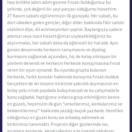
hep birlikte adım adım gezme fırsatı bulduğumuz bu
şehirde, çok değerli bir şeyi parçası olduğumu hissettim.
27 Kasım sabahı eğitimimizin ilk günüydü. Her sabah, bu
dört ülkeden gelen gençler, diğer diller hakkında fikir sahibi
olabilsin diye, dil animasyonları yaptık. Başlangıçta sadece
adımızı veya nasıl hissettiğimizi söyleyebildiğimiz bu
alıştırmalar, her sabah daha da eğlenceli bir hal aldı. Aynı
günün devamında herkesin tanışmasını ve diyalog
kurmasını sağlamak açısından, hiç de kolay olmayan bir
yöntem denendi ve herkesin herkesle konuşmasına fırsat
veren bir oyun oynandı. Bu oyunda grupta bulunan
herkesle, farklı konular hakkında konuşma fırsatı bulduk.
Gerçekten de iki insanın birbirine yakınlık duymasının en
kolay yolu ortak paydada buluşmasıydı ve bu çalışmalarla
bunu sağladık. Yaptığımız onlarca grup etkinliğinin bence
en güzeli, hepimizin ilk gün “umutlarımız, korkularımız ve
beklentilerimiz” hakkında yazdığı küçük yazılardı. Hemfikir
olduğumuz en güzel konu ise arkadaş edinmek ve
birbirimizi tanımaktı. Projenin diğer günlerinde ise,
gruplara ayrılarak, kendi ülkemiz için önemli olduğunu