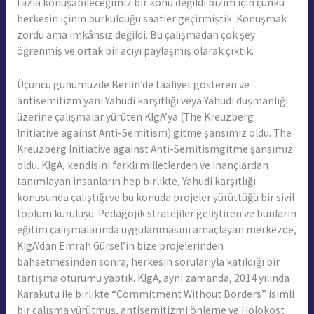
fazla konuşabileceğimiz bir konu değildi bizim için çünkü
herkesin içinin burkulduğu saatler geçirmiştik. Konuşmak
zordu ama imkânsız değildi. Bu çalışmadan çok şey
öğrenmiş ve ortak bir acıyı paylaşmış olarak çıktık.
Üçüncü günümüzde Berlin’de faaliyet gösteren ve
antisemitizm yani Yahudi karşıtlığı veya Yahudi düşmanlığı
üzerine çalışmalar yürüten KIgA’ya (The Kreuzberg
Initiative against Anti-Semitism) gitme şansımız oldu. The
Kreuzberg Initiative against Anti-Semitismgitme şansımız
oldu. KIgA, kendisini farklı milletlerden ve inançlardan
tanımlayan insanların hep birlikte, Yahudi karşıtlığı
konusunda çalıştığı ve bu konuda projeler yürüttüğü bir sivil
toplum kuruluşu. Pedagojik stratejiler geliştiren ve bunların
eğitim çalışmalarında uygulanmasını amaçlayan merkezde,
KIgA’dan Emrah Gürsel’in bize projelerinden
bahsetmesinden sonra, herkesin sorularıyla katıldığı bir
tartışma oturumu yaptık. KIgA, aynı zamanda, 2014 yılında
Karakutu ile birlikte “Commitment Without Borders” isimli
bir çalışma yürütmüş, antisemitizmi önleme ve Holokost