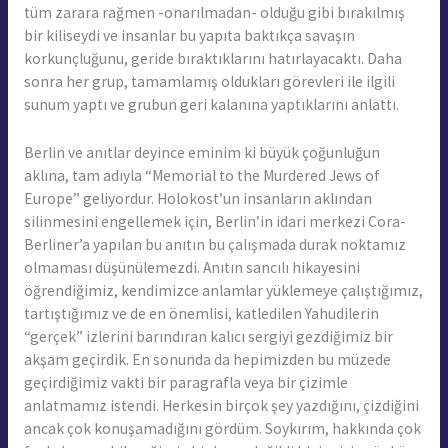
tüm zarara rağmen -onarılmadan- olduğu gibi bırakılmış
bir kiliseydi ve insanlar bu yapıta baktıkça savaşın
korkunçluğunu, geride bıraktıklarını hatırlayacaktı. Daha
sonra her grup, tamamlamış oldukları görevleri ile ilgili
sunum yaptı ve grubun geri kalanına yaptıklarını anlattı.
Berlin ve anıtlar deyince eminim ki büyük çoğunluğun
aklına, tam adıyla “Memorial to the Murdered Jews of
Europe” geliyordur. Holokost’un insanların aklından
silinmesini engellemek için, Berlin’in idari merkezi Cora-
Berliner’a yapılan bu anıtın bu çalışmada durak noktamız
olmaması düşünülemezdi. Anıtın sancılı hikayesini
öğrendiğimiz, kendimizce anlamlar yüklemeye çalıştığımız,
tartıştığımız ve de en önemlisi, katledilen Yahudilerin
“gerçek” izlerini barındıran kalıcı sergiyi gezdiğimiz bir
akşam geçirdik. En sonunda da hepimizden bu müzede
geçirdiğimiz vakti bir paragrafla veya bir çizimle
anlatmamız istendi. Herkesin birçok şey yazdığını, çizdiğini
ancak çok konuşamadığını gördüm. Soykırım, hakkında çok