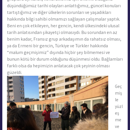
düşündüğümüz tarihi olayları anlattığımız, güncel konuları
tartıştığımız ve diğer ülkelerin sorunları ve yaşadıkları
hakkında bilgi sahibi olmamızı sağlayan çalışmalar yaptık.
Beni en çok etkileyen, her gencin, kendi ülkesindeki ulusal
tarih anlatısından şikayetçi olmasıydı. Bu sorundan en az
benim kadar, Fransız grup arkadaşımın da rahatsız olması,
ya da Ermeni bir gencin, Türkiye ve Türkler hakkında
“malum geçmişimiz” dışında hiçbir şey bilmemesi ve
bunun kötü bir durum olduğunu düşünmesi oldu. Bağlamları
farklı olsa da hepimizin anlatacak çok şeyinin olması
güzeldi.
Geç
miş
le
yüzl
eş
me
ve