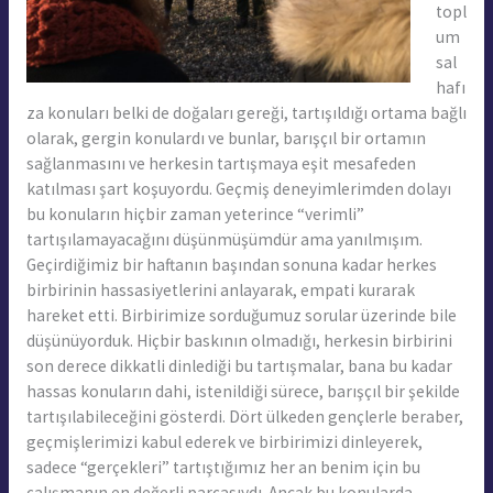
topl
um
sal
hafı
za konuları belki de doğaları gereği, tartışıldığı ortama bağlı
olarak, gergin konulardı ve bunlar, barışçıl bir ortamın
sağlanmasını ve herkesin tartışmaya eşit mesafeden
katılması şart koşuyordu. Geçmiş deneyimlerimden dolayı
bu konuların hiçbir zaman yeterince “verimli”
tartışılamayacağını düşünmüşümdür ama yanılmışım.
Geçirdiğimiz bir haftanın başından sonuna kadar herkes
birbirinin hassasiyetlerini anlayarak, empati kurarak
hareket etti. Birbirimize sorduğumuz sorular üzerinde bile
düşünüyorduk. Hiçbir baskının olmadığı, herkesin birbirini
son derece dikkatli dinlediği bu tartışmalar, bana bu kadar
hassas konuların dahi, istenildiği sürece, barışçıl bir şekilde
tartışılabileceğini gösterdi. Dört ülkeden gençlerle beraber,
geçmişlerimizi kabul ederek ve birbirimizi dinleyerek,
sadece “gerçekleri” tartıştığımız her an benim için bu
çalışmanın en değerli parçasıydı. Ancak bu konularda