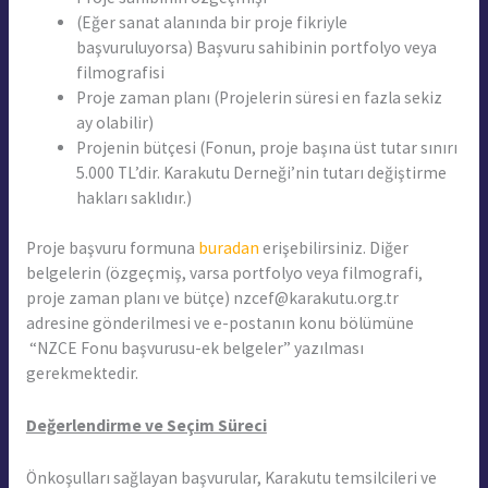
(Eğer sanat alanında bir proje fikriyle
başvuruluyorsa) Başvuru sahibinin portfolyo veya
filmografisi
Proje zaman planı (Projelerin süresi en fazla sekiz
ay olabilir)
Projenin bütçesi (Fonun, proje başına üst tutar sınırı
5.000 TL’dir. Karakutu Derneği’nin tutarı değiştirme
hakları saklıdır.)
Proje başvuru formuna
buradan
erişebilirsiniz. Diğer
belgelerin (özgeçmiş, varsa portfolyo veya filmografi,
proje zaman planı ve bütçe)
nzcef@karakutu.org.tr
adresine gönderilmesi ve e-postanın konu bölümüne
“NZCE Fonu başvurusu-ek belgeler” yazılması
gerekmektedir.
Değerlendirme ve Seçim Süreci
Önkoşulları sağlayan başvurular, Karakutu temsilcileri ve