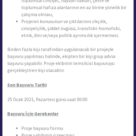
toplumsal cinsiyet, hayvan hakları, çevre ve
toplumsal hafıza alanlarının en az birine yönelik bir
çalışma olması,
Projenin konusunun ve çıktılarının ırkçılık,
cinsiyetçilik, şiddet övgüsü, transfobi-homofobi,
etnik, dini ve/veya politik ayrımcılık içermemesi.
Birden fazla kişi tarafından uygulanacak bir projeyle
başvuru yapılması halinde, ekipten bir kişi grup adına
başvuru yapabilir. Proje ekibinin temsilcisi başvuruyu
gerçekleştiren kişi olacaktır.
Son Başvuru Tarihi
25 Ocak 2021, Pazartesi günü saat 00:00
Başvuru İçin Gerekenler
Proje başvuru formu
Proje sahibinin özgeçmişi