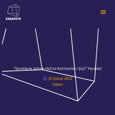
İçeriğe
Ana
atla
men
“Semtlerle Şehrin Hafıza Katmanları: Şişli” Yayında!
25 Şubat 2022
Haber