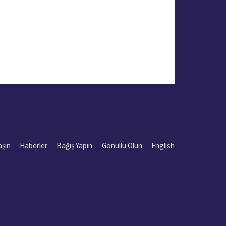
aşın
Haberler
Bağış Yapın
Gönüllü Olun
English