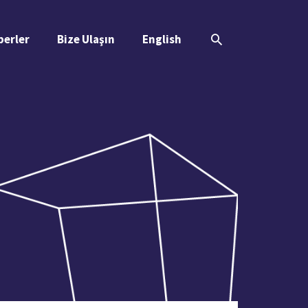
Arama
berler
Bize Ulaşın
English